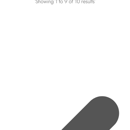
Showing
1
to
9
of
10
results