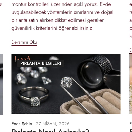
e
montür kontrolleri üzerinden açıklıyoruz. Evde
e
uygulanabilecek yöntemlerin sınırlarını ve doğal
f
pırlanta satın alırken dikkat edilmesi gereken
a
güvenilirlik kriterlerini öğrenebilirsiniz.
p
k
Devamını Oku
D
PIRLANTA BILGILERI
Enes Şahin
-
27 NİSAN, 2026
E
Pırlanta Nasıl Anlaşılır?