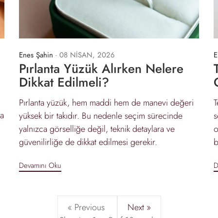
Enes Şahin
-
08 NİSAN, 2026
E
Pırlanta Yüzük Alırken Nelere
Dikkat Edilmeli?
Pırlanta yüzük, hem maddi hem de manevi değeri
T
ma
yüksek bir takıdır. Bu nedenle seçim sürecinde
s
yalnızca görselliğe değil, teknik detaylara ve
o
güvenilirliğe de dikkat edilmesi gerekir.
b
Devamını Oku
D
« Previous
Next »