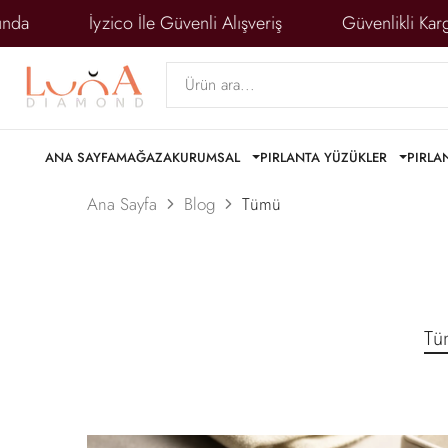
İyzico İle Güvenli Alışveriş
Güvenlikli Kargo il
ANA SAYFA
MAĞAZA
KURUMSAL
PIRLANTA YÜZÜKLER
PIRLA
Ana Sayfa
Blog
Tümü
Tü