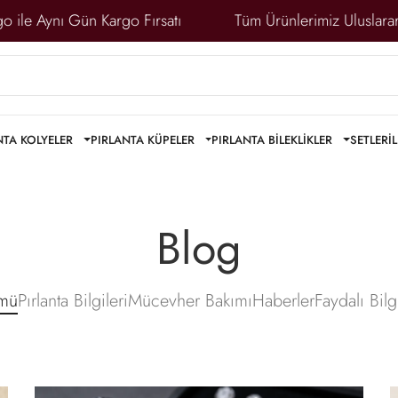
e Aynı Gün Kargo Fırsatı
Tüm Ürünlerimiz Uluslararası S
NTA KOLYELER
PIRLANTA KÜPELER
PIRLANTA BİLEKLİKLER
SETLER
İ
Blog
mü
Pırlanta Bilgileri
Mücevher Bakımı
Haberler
Faydalı Bilg