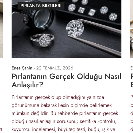
PIRLANTA BILGILERI
Enes Şahin
-
22 TEMMUZ, 2026
E
Pırlantanın Gerçek Olduğu Nasıl
Anlaşılır?
Pırlantanın gerçek olup olmadığını yalnızca
P
görünümüne bakarak kesin biçimde belirlemek
b
mümkün değildir. Bu rehberde pırlantanın gerçek
d
olduğu nasıl anlaşılır sorusunu; sertifika kontrolü,
b
m
kuyumcu incelemesi, büyüteç testi, buğu, ışık ve
d