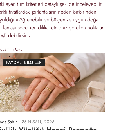
tkileyen tüm kriterleri detaylı şekilde inceleyebilir,
arklı fiyatlardaki pırlantaların neden birbirinden
yrıldığını öğrenebilir ve bütçenize uygun doğal
ırlantayı seçerken dikkat etmeniz gereken noktaları
eşfedebilirsiniz.
evamını Oku
FAYDALI BILGILER
nes Şahin
-
25 NİSAN, 2026
Evlilik Yüzüğü Hangi Parmağa