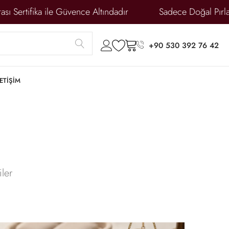
ertifika ile Güvence Altındadır
Sadece Doğal Pırlanta
submit
account
wishlist
cart
+90 530 392 76 42
LETİŞİM
iler