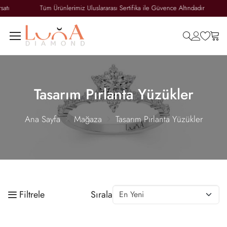
Tüm Ürünlerimiz Uluslararası Sertifika ile Güvence Altındadır
Sadec
search
accoun
wish
ca
Tasarım Pırlanta Yüzükler
Ana Sayfa
Mağaza
Tasarım Pırlanta Yüzükler
Filtrele
Sırala