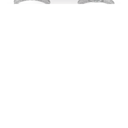
0.16 Karat IDL SERTİFİKALI
1.35 Karat GIA Sertifikalı
Alyans Pırlanta Yüzük
Özel Tasarım Pırlanta
Yüzük
31.200,00₺
52.000,00₺
206.400,00₺
3 Taksit x 10.400,00₺
344.000,00₺
3 Taksit x 68.800,00₺
%40 İNDIRIM
%40 İNDIRIM