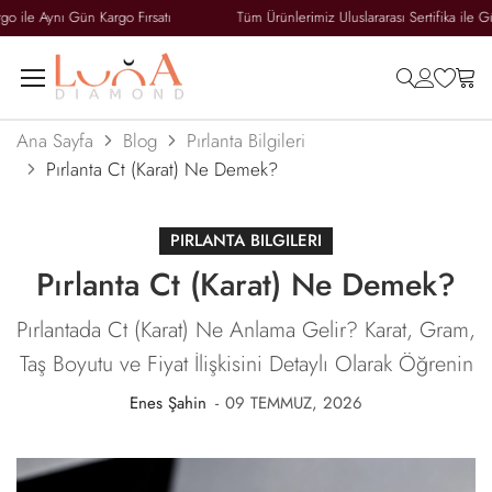
e Aynı Gün Kargo Fırsatı
Tüm Ürünlerimiz Uluslararası Sertifika ile Güvenc
search
accoun
wish
ca
Ana Sayfa
Blog
Pırlanta Bilgileri
Pırlanta Ct (Karat) Ne Demek?
PIRLANTA BILGILERI
Pırlanta Ct (Karat) Ne Demek?
Pırlantada Ct (Karat) Ne Anlama Gelir? Karat, Gram,
Taş Boyutu ve Fiyat İlişkisini Detaylı Olarak Öğrenin
Enes Şahin
09 TEMMUZ, 2026