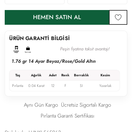
HEMEN SATIN AL
favor
ÜRÜN GARANTİ BİLGİSİ
Peşin fiyatına taksit avantajı!
1.76 gr 14 Ayar Beyaz/Rose/Gold Altın
Taş
Ağırlık
Adet
Renk
Berraklık
Kesim
Pırlanta
0.04 Karat
12
F
SI
Yuvarlak
Aynı Gün Kargo
Ücretsiz Sigortalı Kargo
Pırlanta Garanti Sertifikası