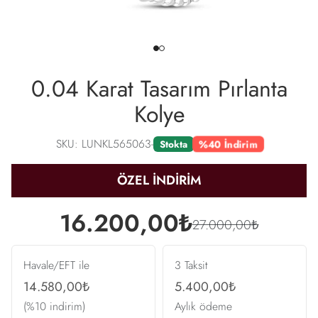
0.04 Karat Tasarım Pırlanta
Kolye
SKU: LUNKL565063-
%40 İndirim
Stokta
ÖZEL İNDİRİM
16.200,00₺
27.000,00₺
Havale/EFT ile
3 Taksit
14.580,00₺
5.400,00₺
(%10 indirim)
Aylık ödeme