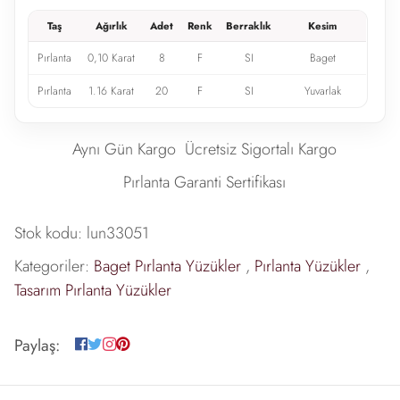
Taş
Ağırlık
Adet
Renk
Berraklık
Kesim
Pırlanta
0,10 Karat
8
F
SI
Baget
Pırlanta
1.16 Karat
20
F
SI
Yuvarlak
Aynı Gün Kargo
Ücretsiz Sigortalı Kargo
Pırlanta Garanti Sertifikası
Stok kodu:
lun33051
Kategoriler:
Baget Pırlanta Yüzükler
,
Pırlanta Yüzükler
,
Tasarım Pırlanta Yüzükler
Paylaş: