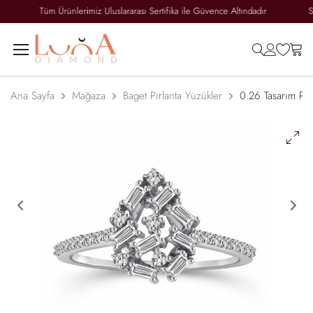
ı
Tüm Ürünlerimiz Uluslararası Sertifika ile Güvence Altındadır
search
accoun
wish
ca
Ana Sayfa
Mağaza
Baget Pırlanta Yüzükler
0.26 Tasarım Pır
Previous
Ne