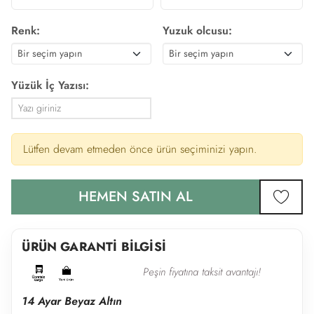
Renk:
Yuzuk olcusu:
Yüzük İç Yazısı:
Lütfen devam etmeden önce ürün seçiminizi yapın.
HEMEN SATIN AL
favor
ÜRÜN GARANTİ BİLGİSİ
Peşin fiyatına taksit avantajı!
14 Ayar Beyaz Altın