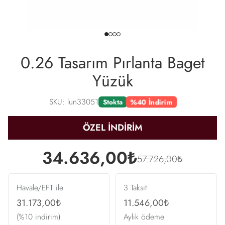
0.26 Tasarım Pırlanta Baget
Yüzük
SKU: lun33051
%40 İndirim
Stokta
ÖZEL İNDİRİM
34.636,00₺
57.726,00₺
Havale/EFT ile
3 Taksit
31.173,00₺
11.546,00₺
(%10 indirim)
Aylık ödeme