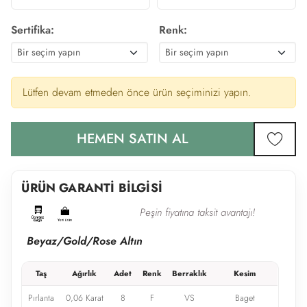
Sertifika:
Renk:
Lütfen devam etmeden önce ürün seçiminizi yapın.
HEMEN SATIN AL
favor
ÜRÜN GARANTİ BİLGİSİ
Peşin fiyatına taksit avantajı!
Beyaz/Gold/Rose Altın
Taş
Ağırlık
Adet
Renk
Berraklık
Kesim
Pırlanta
0,06 Karat
8
F
VS
Baget