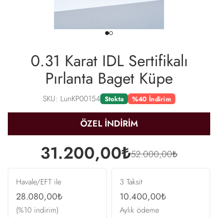
0.31 Karat IDL Sertifikalı
Pırlanta Baget Küpe
SKU: LunKP00154
%40 İndirim
Stokta
ÖZEL İNDİRİM
31.200,00₺
52.000,00₺
Havale/EFT ile
3 Taksit
28.080,00₺
10.400,00₺
(%10 indirim)
Aylık ödeme