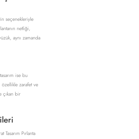
tin seçenekleriyle
antanın netliği,
u yüzük, aynı zamanda
tasarım ise bu
özellikle zarafet ve
 çıkan bir
leri
t Tasarım Pırlanta