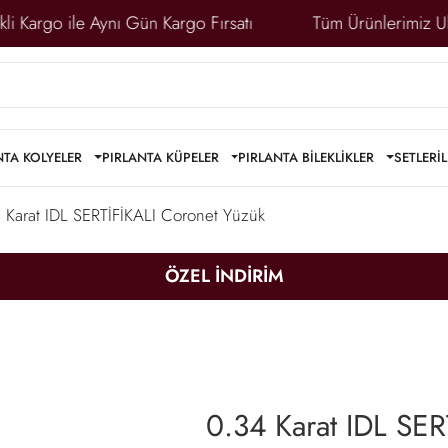
 Kargo ile Aynı Gün Kargo Fırsatı
Tüm Ürünlerimiz Ulusl
NTA KOLYELER
PIRLANTA KÜPELER
PIRLANTA BİLEKLİKLER
SETLER
İ
 Karat IDL SERTİFİKALI Coronet Yüzük
ÖZEL İNDİRİM
0.34 Karat IDL SER