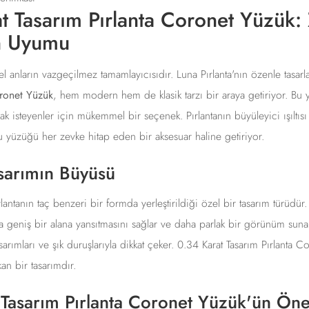
t Tasarım Pırlanta Coronet Yüzük: 
ın Uyumu
zel anların vazgeçilmez tamamlayıcısıdır. Luna Pırlanta'nın özenle tasar
oronet Yüzük
, hem modern hem de klasik tarzı bir araya getiriyor. Bu 
k isteyenler için mükemmel bir seçenek. Pırlantanın büyüleyici ışıltıs
bu yüzüğü her zevke hitap eden bir aksesuar haline getiriyor.
sarımın Büyüsü
lantanın taç benzeri bir formda yerleştirildiği özel bir tasarım türüdür.
ha geniş bir alana yansıtmasını sağlar ve daha parlak bir görünüm suna
sarımları ve şık duruşlarıyla dikkat çeker. 0.34 Karat Tasarım Pırlanta
kan bir tasarımdır.
 Tasarım Pırlanta Coronet Yüzük'ün Ön