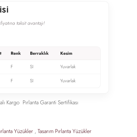
İSİ
fiyatına taksit avantajı!
t
Renk
Berraklık
Kesim
F
SI
Yuvarlak
F
SI
Yuvarlak
alı Kargo
Pırlanta Garanti Sertifikası
ırlanta Yüzükler
,
Tasarım Pırlanta Yüzükler