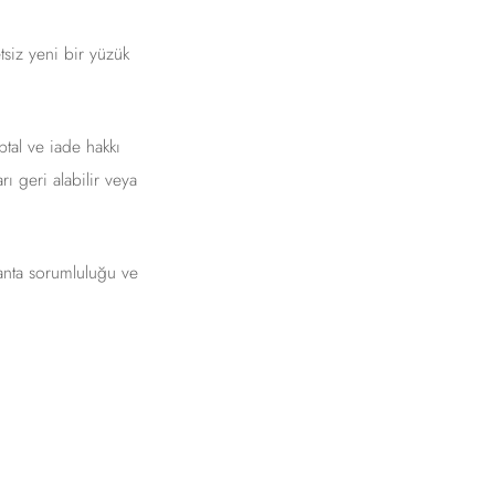
siz yeni bir yüzük
ptal ve iade hakkı
ı geri alabilir veya
lanta sorumluluğu ve