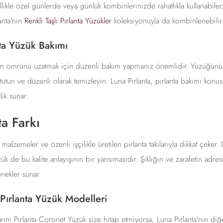
ikle özel günlerde veya günlük kombinlerinizde rahatlıkla kullanabilec
anta'nın
Renkli Taşlı Pırlanta Yüzükler
koleksiyonuyla da kombinlenebilir
ta Yüzük Bakımı
izin ömrünü uzatmak için düzenli bakım yapmanız önemlidir. Yüzüğünü
tutun ve düzenli olarak temizleyin. Luna Pırlanta, pırlanta bakımı kon
ik sunar.
ta Farkı
li malzemeler ve özenli işçilikle üretilen pırlanta takılarıyla dikkat çeker
k de bu kalite anlayışının bir yansımasıdır. Şıklığın ve zarafetin adres
ekler sunar.
Pırlanta Yüzük Modelleri
rım Pırlanta Coronet Yüzük size hitap etmiyorsa, Luna Pırlanta'nın diğe