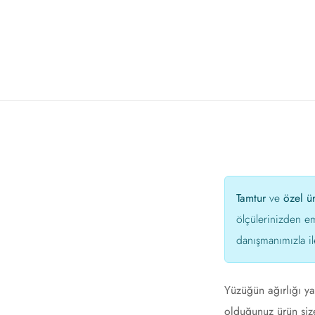
Tamtur
ve
özel ü
ölçülerinizden e
danışmanımızla il
Yüzüğün ağırlığı ya
olduğunuz ürün size