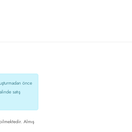
oluşturmadan önce
linde satış
bilmektedir. Almış