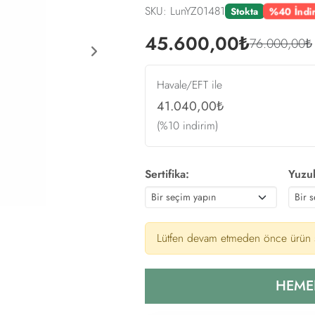
SKU: LunYZ01481
Stokta
%40 İndi
45.600,00₺
76.000,00₺
Next
Havale/EFT ile
41.040,00₺
(%10 indirim)
Sertifika:
Yuzu
Lütfen devam etmeden önce ürün s
HEME