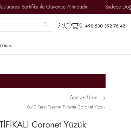
ararası Sertifika ile Güvence Altındadır
Sadece Doğal 
submit
account
wishlist
cart
+90 530 392 76 42
LETİŞİM
Sonraki Ürün
0.49 Karat Tasarım Pırlanta Coronet Yüzük
TİFİKALI Coronet Yüzük