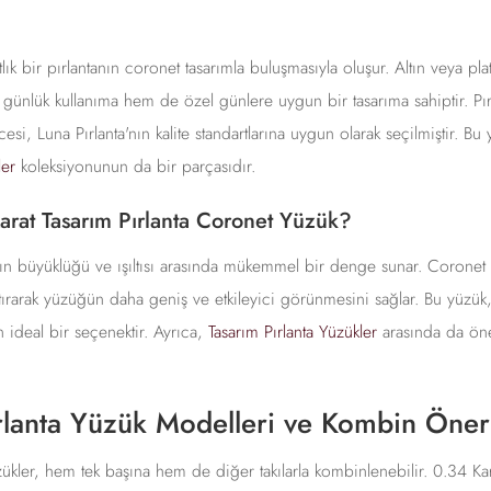
lık bir pırlantanın coronet tasarımla buluşmasıyla oluşur. Altın veya pla
ünlük kullanıma hem de özel günlere uygun bir tasarıma sahiptir. Pırl
esi, Luna Pırlanta'nın kalite standartlarına uygun olarak seçilmiştir. B
ler
koleksiyonunun da bir parçasıdır.
rat Tasarım Pırlanta Coronet Yüzük?
nın büyüklüğü ve ışıltısı arasında mükemmel bir denge sunar. Coronet 
rarak yüzüğün daha geniş ve etkileyici görünmesini sağlar. Bu yüzük, 
n ideal bir seçenektir. Ayrıca,
Tasarım Pırlanta Yüzükler
arasında da öne
rlanta Yüzük Modelleri ve Kombin Öneri
ükler, hem tek başına hem de diğer takılarla kombinlenebilir. 0.34 Kara