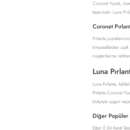
Coronet Yüzük, özell
tasarımdır. Luna Pırl
Coronet Pırlan
Pırlanta yüzüklerin
kimyasallardan uzak 
müşterilerine rehberl
Luna Pırlan
Luna Pırlanta, kalite
Pırlanta Coronet Yüzü
bütçeye uygun seçen
Diğer Popüler 
Eğer 0.34 Karat Tasa