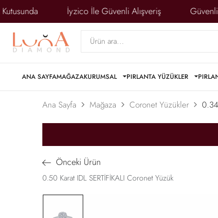
Kutusunda
İyzico İle Güvenli Alışveriş
Güvenlikli
ANA SAYFA
MAĞAZA
KURUMSAL
PIRLANTA YÜZÜKLER
PIRLA
Ana Sayfa
Mağaza
Coronet Yüzükler
0.34
Önceki Ürün
0.50 Karat IDL SERTİFİKALI Coronet Yüzük