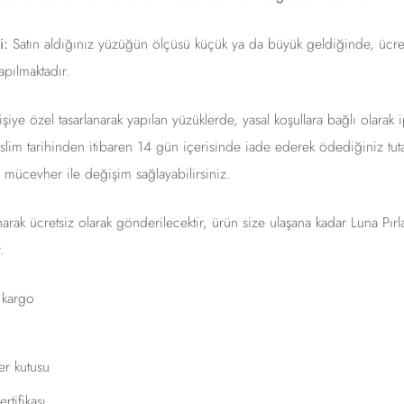
i:
Satın aldığınız yüzüğün ölçüsü küçük ya da büyük geldiğinde, ücret
apılmaktadır.
şiye özel tasarlanarak yapılan yüzüklerde, yasal koşullara bağlı olarak i
lim tarihinden itibaren 14 gün içerisinde iade ederek ödediğiniz tutar
r mücevher ile değişim sağlayabilirsiniz.
anarak ücretsiz olarak gönderilecektir, ürün size ulaşana kadar Luna Pır
.
ı kargo
r kutusu
rtifikası