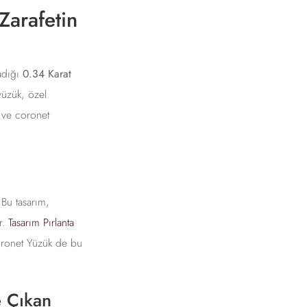
Zarafetin
ladığı
0.34 Karat
yüzük, özel
ı ve coronet
 Bu tasarım,
r.
Tasarım Pırlanta
 Coronet Yüzük de bu
e Çıkan