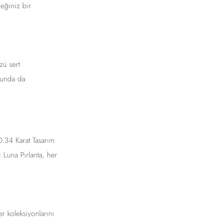
eğiniz bir
.
zü sert
usunda da
. 0.34 Karat Tasarım
i Luna Pırlanta, her
r koleksiyonlarını