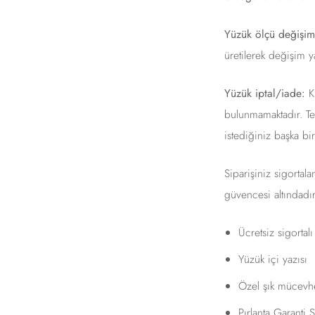
Yüzük ölçü değişim
üretilerek değişim y
Yüzük iptal/iade:
Ki
bulunmamaktadır. Tes
istediğiniz başka bi
Siparişiniz sigortal
güvencesi altındadır
Ücretsiz sigortal
Yüzük içi yazısı
Özel şık mücevhe
Pırlanta Garanti Se