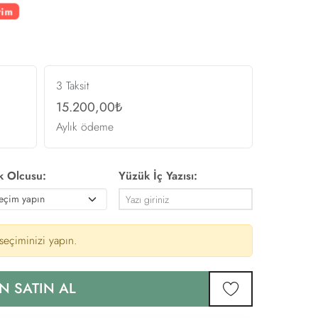
rim
3 Taksit
15.200,00₺
Aylık ödeme
k Olcusu:
Yüzük İç Yazısı:
eçiminizi yapın.
N SATIN AL
favorilere ekle