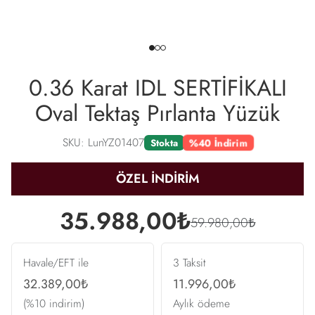
0.36 Karat IDL SERTİFİKALI
Oval Tektaş Pırlanta Yüzük
SKU: LunYZ01407
%40 İndirim
Stokta
ÖZEL İNDİRİM
35.988,00₺
59.980,00₺
Havale/EFT ile
3 Taksit
32.389,00₺
11.996,00₺
(%10 indirim)
Aylık ödeme