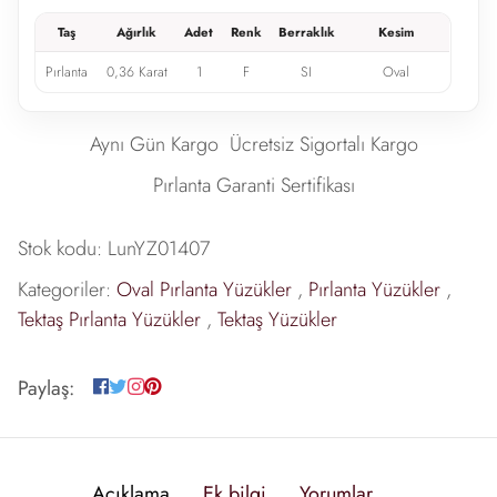
Taş
Ağırlık
Adet
Renk
Berraklık
Kesim
Pırlanta
0,36 Karat
1
F
SI
Oval
Aynı Gün Kargo
Ücretsiz Sigortalı Kargo
Pırlanta Garanti Sertifikası
Stok kodu:
LunYZ01407
Kategoriler:
Oval Pırlanta Yüzükler
,
Pırlanta Yüzükler
,
Tektaş Pırlanta Yüzükler
,
Tektaş Yüzükler
Paylaş:
Açıklama
Ek bilgi
Yorumlar