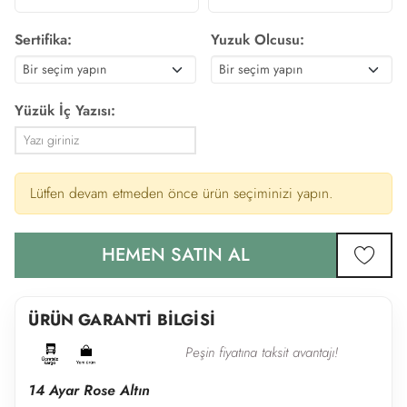
Sertifika:
Yuzuk Olcusu:
Yüzük İç Yazısı:
Lütfen devam etmeden önce ürün seçiminizi yapın.
HEMEN SATIN AL
favor
ÜRÜN GARANTİ BİLGİSİ
Peşin fiyatına taksit avantajı!
14 Ayar Rose Altın