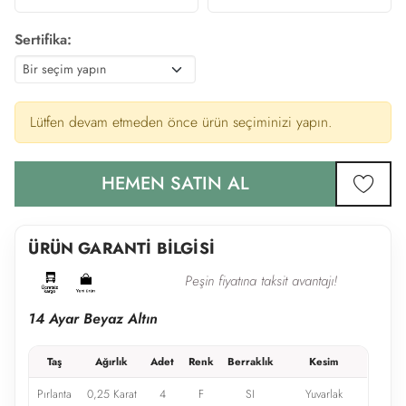
Sertifika:
Lütfen devam etmeden önce ürün seçiminizi yapın.
HEMEN SATIN AL
favor
ÜRÜN GARANTİ BİLGİSİ
Peşin fiyatına taksit avantajı!
14 Ayar Beyaz Altın
Taş
Ağırlık
Adet
Renk
Berraklık
Kesim
Pırlanta
0,25 Karat
4
F
SI
Yuvarlak