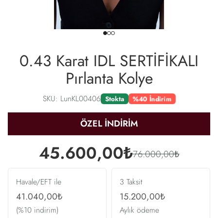
0.43 Karat IDL SERTİFİKALI
Pırlanta Kolye
SKU: LunKL00406
%40 İndirim
Stokta
ÖZEL İNDİRİM
45.600,00₺
76.000,00₺
Havale/EFT ile
3 Taksit
41.040,00₺
15.200,00₺
(%10 indirim)
Aylık ödeme