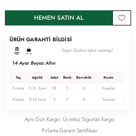
HEMEN SATIN AL
favor
ÜRÜN GARANTİ BİLGİSİ
Peşin fiyatına taksit avantajı!
14 Ayar Beyaz Altın
Taş
Ağırlık
Adet
Renk
Berraklık
Kesim
Pırlanta
0,15 Karat
28
F
SI
Yuvarlak
Pırlanta
0,35 Karat
9
F
SI
Yuvarlak
Aynı Gün Kargo
Ücretsiz Sigortalı Kargo
Pırlanta Garanti Sertifikası