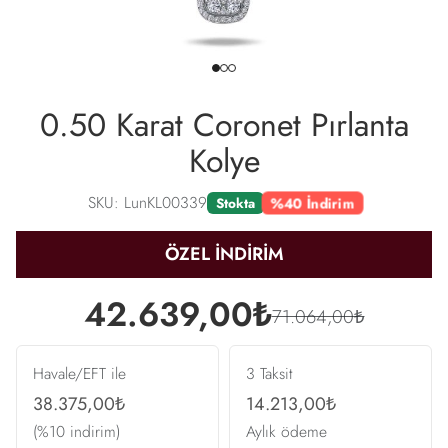
0.50 Karat Coronet Pırlanta
Kolye
SKU: LunKL00339
%40 İndirim
Stokta
ÖZEL İNDİRİM
42.639,00₺
71.064,00₺
Havale/EFT ile
3 Taksit
38.375,00₺
14.213,00₺
(%10 indirim)
Aylık ödeme