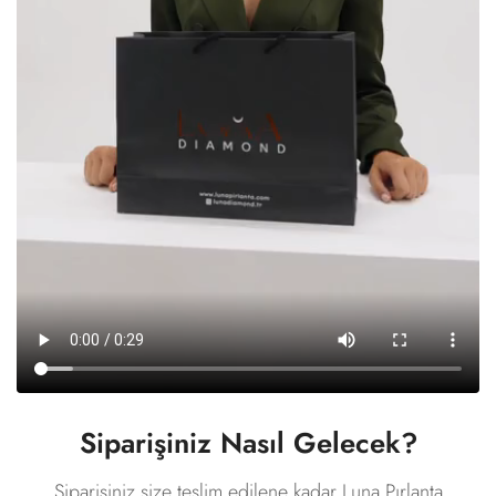
Siparişiniz Nasıl Gelecek?
Siparişiniz size teslim edilene kadar Luna Pırlanta