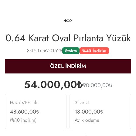
0.64 Karat Oval Pırlanta Yüzük
SKU: LunYZ01528
%40 İndirim
Stokta
ÖZEL İNDİRİM
54.000,00₺
90.000,00₺
Havale/EFT ile
3 Taksit
48.600,00₺
18.000,00₺
(%10 indirim)
Aylık ödeme