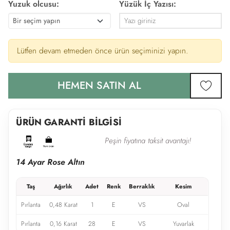
Yuzuk olcusu:
Yüzük İç Yazısı:
Lütfen devam etmeden önce ürün seçiminizi yapın.
HEMEN SATIN AL
favor
ÜRÜN GARANTİ BİLGİSİ
Peşin fiyatına taksit avantajı!
14 Ayar Rose Altın
Taş
Ağırlık
Adet
Renk
Berraklık
Kesim
Pırlanta
0,48 Karat
1
E
VS
Oval
Pırlanta
0,16 Karat
28
E
VS
Yuvarlak