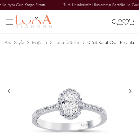
 Aynı Gün Kargo Fırsatı
Tüm Ürünlerimiz Uluslararası Sertifika ile Güvence
search
accoun
wish
ca
Ana Sayfa
Mağaza
Luna Ürünler
0.64 Karat Oval Pırlanta 
Previous
Ne