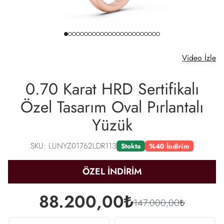
Video İzle
0.70 Karat HRD Sertifikalı
Özel Tasarım Oval Pırlantalı
Yüzük
SKU: LUNYZ01762LDR113
%40 İndirim
Stokta
ÖZEL İNDİRİM
88.200,00₺
147.000,00₺