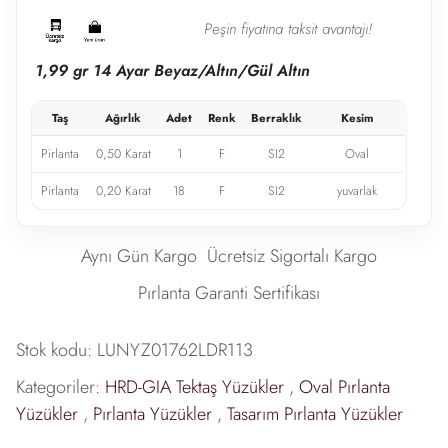
Peşin fiyatına taksit avantajı!
1,99 gr 14 Ayar Beyaz/Altın/Gül Altın
Taş
Ağırlık
Adet
Renk
Berraklık
Kesim
Pirlanta
0,50 Karat
1
F
SI2
Oval
Pirlanta
0,20 Karat
18
F
SI2
yuvarlak
Aynı Gün Kargo
Ücretsiz Sigortalı Kargo
Pırlanta Garanti Sertifikası
Stok kodu:
LUNYZ01762LDR113
Kategoriler:
HRD-GIA Tektaş Yüzükler
,
Oval Pırlanta
Yüzükler
,
Pırlanta Yüzükler
,
Tasarım Pırlanta Yüzükler