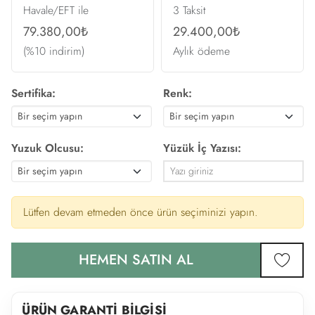
Havale/EFT ile
3 Taksit
79.380,00₺
29.400,00₺
(%10 indirim)
Aylık ödeme
Sertifika:
Renk:
Yuzuk Olcusu:
Yüzük İç Yazısı:
Lütfen devam etmeden önce ürün seçiminizi yapın.
HEMEN SATIN AL
favor
ÜRÜN GARANTİ BİLGİSİ