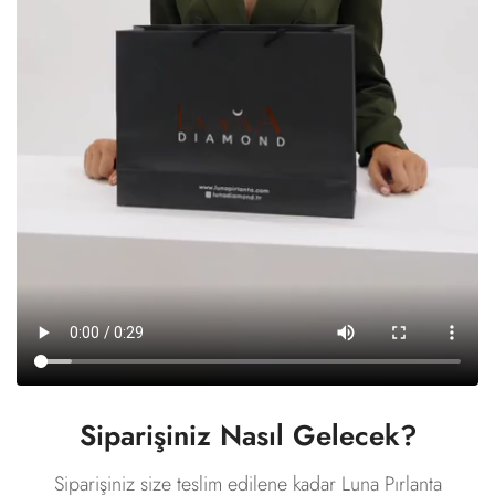
Siparişiniz Nasıl Gelecek?
Siparişiniz size teslim edilene kadar Luna Pırlanta