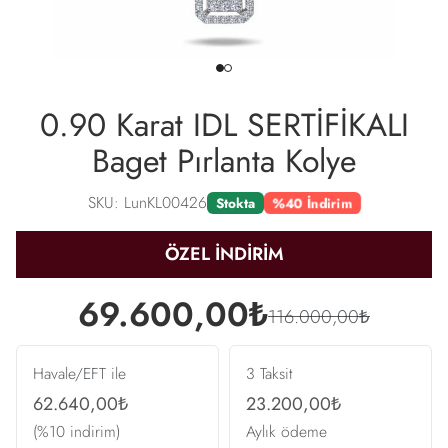
0.90 Karat IDL SERTİFİKALI
Baget Pırlanta Kolye
SKU: LunKL00426
%40 İndirim
Stokta
ÖZEL İNDİRİM
69.600,00₺
116.000,00₺
Havale/EFT ile
3 Taksit
62.640,00₺
23.200,00₺
(%10 indirim)
Aylık ödeme