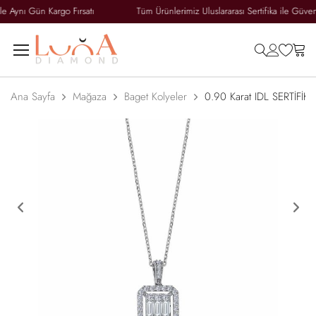
nı Gün Kargo Fırsatı
Tüm Ürünlerimiz Uluslararası Sertifika ile Güvence A
search
accoun
wish
ca
Ana Sayfa
Mağaza
Baget Kolyeler
0.90 Karat IDL SERTİFİKAL
Previous
Ne