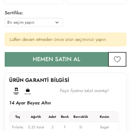
Sertifika:
Lütfen devam etmeden önce ürün seçiminizi yapın.
HEMEN SATIN AL
favor
ÜRÜN GARANTİ BİLGİSİ
Peşin fiyatına taksit avantajı!
14 Ayar Beyaz Altın
Taş
Ağırlık
Adet
Renk
Berraklık
Kesim
Pırlanta
0,32 Karat
3
F
SI
Baget