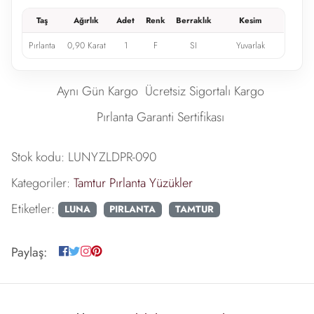
Taş
Ağırlık
Adet
Renk
Berraklık
Kesim
Pırlanta
0,90 Karat
1
F
SI
Yuvarlak
Aynı Gün Kargo
Ücretsiz Sigortalı Kargo
Pırlanta Garanti Sertifikası
Stok kodu:
LUNYZLDPR-090
Kategoriler:
Tamtur Pırlanta Yüzükler
Etiketler:
LUNA
PIRLANTA
TAMTUR
Paylaş: