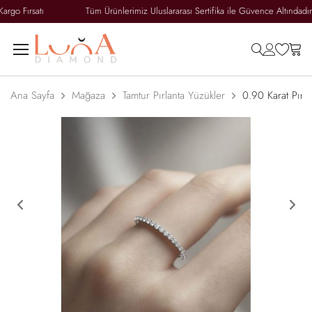
go Fırsatı
Tüm Ürünlerimiz Uluslararası Sertifika ile Güvence Altındadır
search
accoun
wish
ca
Ana Sayfa
Mağaza
Tamtur Pırlanta Yüzükler
0.90 Karat Pırl
Previous
Ne