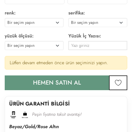
renk:
serifika:
yüzük ölçüsü:
Yüzük İç Yazısı:
Lütfen devam etmeden önce ürün seçiminizi yapın.
HEMEN SATIN AL
favor
ÜRÜN GARANTİ BİLGİSİ
Peşin fiyatına taksit avantajı!
Beyaz/Gold/Rose Altın