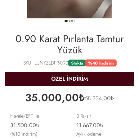
0.90 Karat Pırlanta Tamtur
Yüzük
SKU: LUNYZLDPR-090
%40 İndirim
Stokta
ÖZEL İNDİRİM
35.000,00₺
58.334,00₺
Havale/EFT ile
3 Taksit
31.500,00₺
11.667,00₺
(%10 indirim)
Aylık ödeme