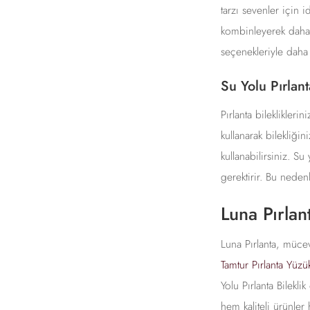
tarzı sevenler için i
kombinleyerek daha e
seçenekleriyle daha
Su Yolu Pırlant
Pırlanta bileklikleri
kullanarak bilekliğin
kullanabilirsiniz. Su
gerektirir. Bu nedenl
Luna Pırlan
Luna Pırlanta, mücev
Tamtur Pırlanta Yüzük
Yolu Pırlanta Bilekl
hem kaliteli ürünler