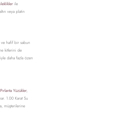
leklikler
ile
ltın veya platin
 ve hafif bir sabun
e kitlerini de
niyle daha fazla özen
 Pırlanta Yüzükler
,
ar. 1.00 Karat Su
a, müşterilerine