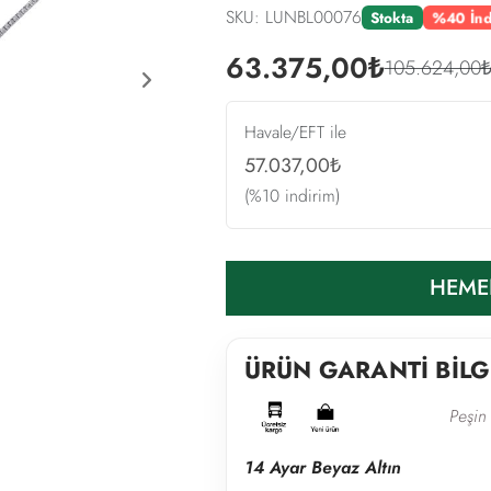
SKU: LUNBL00076
%40 İnd
Stokta
63.375,00₺
105.624,00
Next
Havale/EFT ile
57.037,00₺
(%10 indirim)
HEME
ÜRÜN GARANTİ BİLG
Peşin 
14 Ayar Beyaz Altın