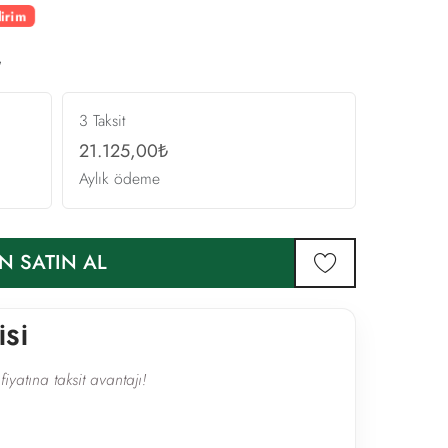
irim
₺
3 Taksit
21.125,00₺
Aylık ödeme
N SATIN AL
favorilere ekle
İSİ
fiyatına taksit avantajı!