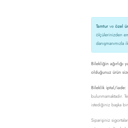
Tamtur
ve
özel ü
ölçülerinizden e
danışmanımızla il
Bilekliğin ağırlığı 
olduğunuz ürün size
Bileklik iptal/iade:
K
bulunmamaktadır. Tes
istediğiniz başka bi
Siparişiniz sigortal