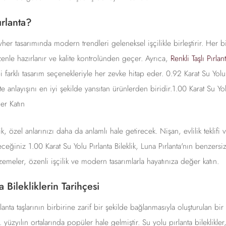
rlanta?
her tasarımında modern trendleri geleneksel işçilikle birleştirir. Her 
zenle hazırlanır ve kalite kontrolünden geçer. Ayrıca,
Renkli Taşlı Pırla
 farklı tasarım seçenekleriyle her zevke hitap eder. 0.92 Karat Su Yolu P
ite anlayışını en iyi şekilde yansıtan ürünlerden biridir.1.00 Karat Su Yolu
er Katın
lik, özel anlarınızı daha da anlamlı hale getirecek. Nişan, evlilik teklifi
eceğiniz 1.00 Karat Su Yolu Pırlanta Bileklik, Luna Pırlanta'nın benzersi
lzemeler, özenli işçilik ve modern tasarımlarla hayatınıza değer katın.
a Bilekliklerin Tarihçesi
lanta taşlarının birbirine zarif bir şekilde bağlanmasıyla oluşturulan bir
. yüzyılın ortalarında popüler hale gelmiştir. Su yolu pırlanta bileklikler