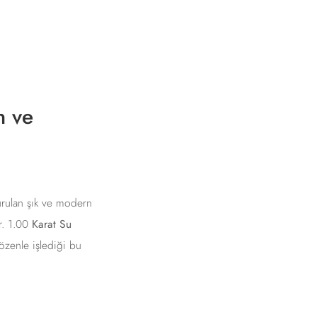
n ve
şturulan şık ve modern
r. 1.00
Karat Su
 özenle işlediği bu