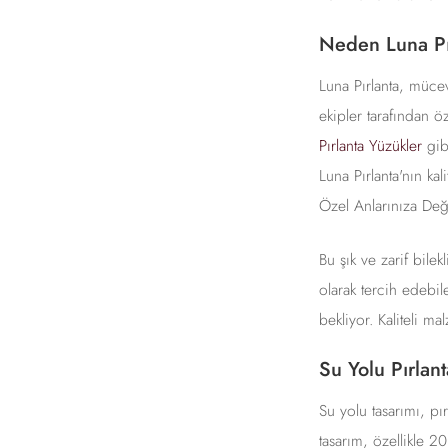
Neden Luna Pı
Luna Pırlanta, mücev
ekipler tarafından ö
Pırlanta Yüzükler
gibi
Luna Pırlanta'nın kal
Özel Anlarınıza Değ
Bu şık ve zarif bilek
olarak tercih edebil
bekliyor. Kaliteli ma
Su Yolu Pırlant
Su yolu tasarımı, pır
tasarım, özellikle 20