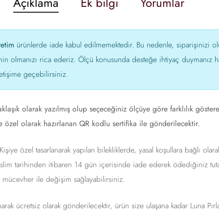
Açıklama
Ek bilgi
Yorumlar
retim
ürünlerde iade kabul edilmemektedir. Bu nedenle, siparişinizi 
min olmanızı rica ederiz. Ölçü konusunda desteğe ihtiyaç duymanız ha
etişime geçebilirsiniz.
yaklaşık olarak yazılmış olup seçeceğiniz ölçüye göre farklılık göster
 özel olarak hazırlanan QR kodlu sertifika ile gönderilecektir.
işiye özel tasarlanarak yapılan bilekliklerde, yasal koşullara bağlı olara
lim tarihinden itibaren 14 gün içerisinde iade ederek ödediğiniz tutar
r mücevher ile değişim sağlayabilirsiniz.
anarak ücretsiz olarak gönderilecektir, ürün size ulaşana kadar Luna Pır