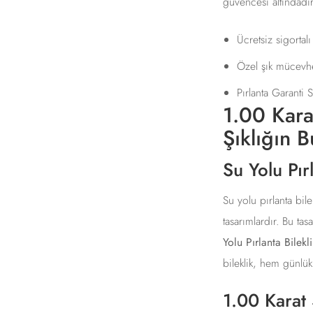
güvencesi altındadır
Ücretsiz sigortal
Özel şık mücevhe
Pırlanta Garanti Se
1.00 Karat
Şıklığın 
Su Yolu Pır
Su yolu pırlanta bile
tasarımlardır. Bu tas
Yolu Pırlanta Bilekli
bileklik, hem günlü
1.00 Karat 