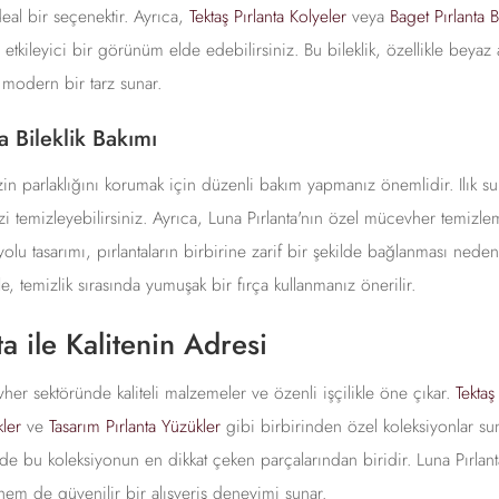
deal bir seçenektir. Ayrıca,
Tektaş Pırlanta Kolyeler
veya
Baget Pırlanta Bi
tkileyici bir görünüm elde edebilirsiniz. Bu bileklik, özellikle beyaz a
 modern bir tarz sunar.
a Bileklik Bakımı
nizin parlaklığını korumak için düzenli bakım yapmanız önemlidir. Ilık su
izi temizleyebilirsiniz. Ayrıca, Luna Pırlanta'nın özel mücevher temizlem
 yolu tasarımı, pırlantaların birbirine zarif bir şekilde bağlanması nede
e, temizlik sırasında yumuşak bir fırça kullanmanız önerilir.
ta ile Kalitenin Adresi
her sektöründe kaliteli malzemeler ve özenli işçilikle öne çıkar.
Tektaş
ler
ve
Tasarım Pırlanta Yüzükler
gibi birbirinden özel koleksiyonlar sun
ik de bu koleksiyonun en dikkat çeken parçalarından biridir. Luna Pırlant
 hem de güvenilir bir alışveriş deneyimi sunar.