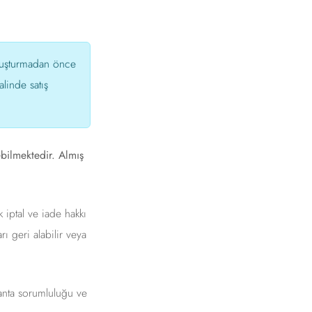
oluşturmadan önce
linde satış
ebilmektedir. Almış
k iptal ve iade hakkı
ı geri alabilir veya
lanta sorumluluğu ve