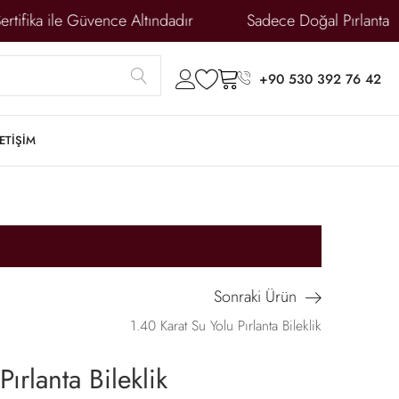
rtifika ile Güvence Altındadır
Sadece Doğal Pırlanta
submit
account
wishlist
cart
+90 530 392 76 42
LETİŞİM
Sonraki Ürün
1.40 Karat Su Yolu Pırlanta Bileklik
ırlanta Bileklik