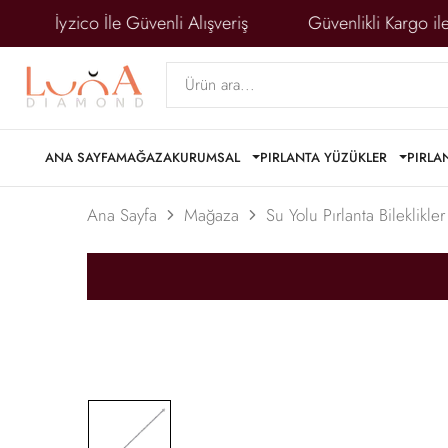
İyzico İle Güvenli Alışveriş
Güvenlikli Kargo ile
ANA SAYFA
MAĞAZA
KURUMSAL
PIRLANTA YÜZÜKLER
PIRLA
Ana Sayfa
Mağaza
Su Yolu Pırlanta Bileklikler