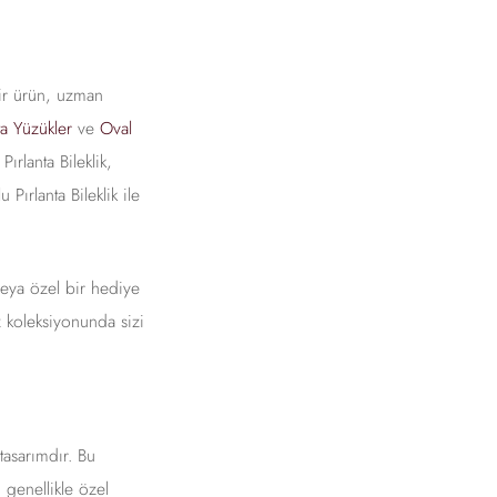
bir ürün, uzman
nta Yüzükler
ve
Oval
ırlanta Bileklik,
 Pırlanta Bileklik ile
 veya özel bir hediye
z koleksiyonunda sizi
 tasarımdır. Bu
, genellikle özel