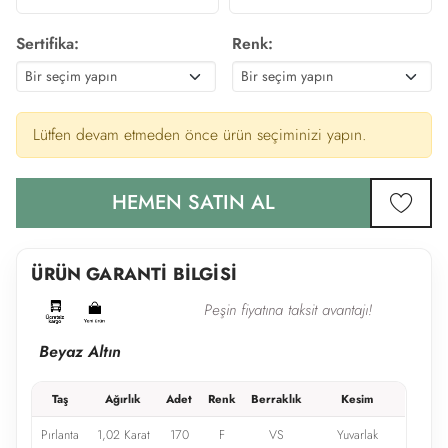
Sertifika:
Renk:
Lütfen devam etmeden önce ürün seçiminizi yapın.
HEMEN SATIN AL
favor
ÜRÜN GARANTİ BİLGİSİ
Peşin fiyatına taksit avantajı!
Beyaz Altın
Taş
Ağırlık
Adet
Renk
Berraklık
Kesim
Pırlanta
1,02 Karat
170
F
VS
Yuvarlak