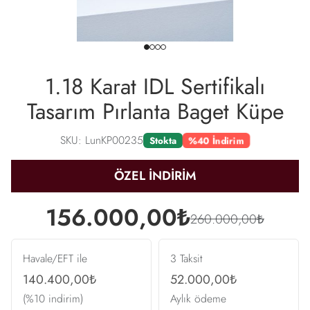
1.18 Karat IDL Sertifikalı
Tasarım Pırlanta Baget Küpe
SKU: LunKP00235
Stokta
%40 İndirim
ÖZEL İNDİRİM
156.000,00₺
260.000,00₺
Havale/EFT ile
3 Taksit
140.400,00₺
52.000,00₺
(%10 indirim)
Aylık ödeme