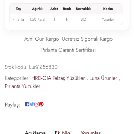
Taş
Ağırlık
Adet
Renk
Berraklık
Kesim
Pırlanta
1,50 Karat
1
F
SI2
Yuvarlak
Aynı Gün Kargo
Ücretsiz Sigortalı Kargo
Pırlanta Garanti Sertifikası
Stok kodu:
LunYZ56830
Kategoriler:
HRD-GIA Tektaş Yüzükler
,
Luna Ürünler
,
Pırlanta Yüzükler
Paylaş:
Açıklama
Ek bilgi
Yorumlar