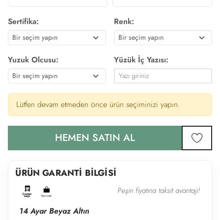
Sertifika:
Renk:
Yuzuk Olcusu:
Yüzük İç Yazısı:
Lütfen devam etmeden önce ürün seçiminizi yapın.
HEMEN SATIN AL
favor
ÜRÜN GARANTİ BİLGİSİ
Peşin fiyatına taksit avantajı!
14 Ayar Beyaz Altın