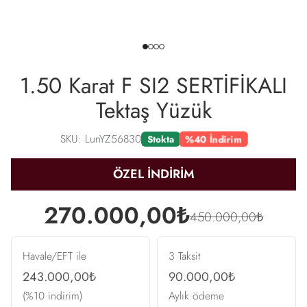
1.50 Karat F SI2 SERTİFİKALI
Tektaş Yüzük
SKU: LunYZ56830
%40 İndirim
Stokta
ÖZEL İNDİRİM
270.000,00₺
450.000,00₺
Havale/EFT ile
3 Taksit
243.000,00₺
90.000,00₺
(%10 indirim)
Aylık ödeme