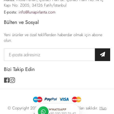
Kapı No: Z005, 34126 Fatih/İstanbul
E-posta:
info@lunapirlanta.com
Bülten ve Sosyal
Yeni ürünler ve özel tekliflerden haberdar olmak için abone
olun.
Bizi Takip Edin
facebook
instagram
© Copyright 2026 -
Luna Pırlanta
. Tüm hakları saklıdır.
Hun
WHATSAPP
+90 530 392 76 42