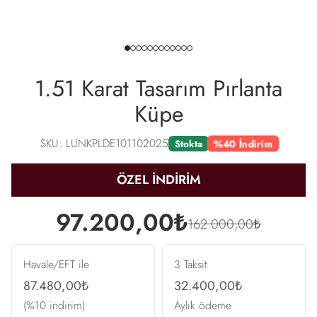
1.51 Karat Tasarım Pırlanta
Küpe
SKU: LUNKPLDE101102025
%40 İndirim
Stokta
ÖZEL İNDİRİM
97.200,00₺
162.000,00₺
Havale/EFT ile
3 Taksit
87.480,00₺
32.400,00₺
(%10 indirim)
Aylık ödeme