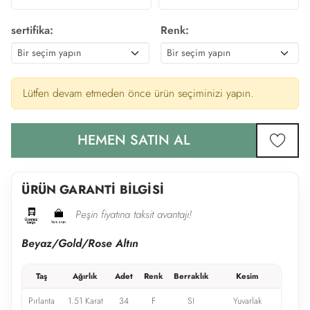
sertifika:
Renk:
Lütfen devam etmeden önce ürün seçiminizi yapın.
HEMEN SATIN AL
favor
ÜRÜN GARANTİ BİLGİSİ
Peşin fiyatına taksit avantajı!
Beyaz/Gold/Rose Altın
Taş
Ağırlık
Adet
Renk
Berraklık
Kesim
Pırlanta
1.51 Karat
34
F
SI
Yuvarlak