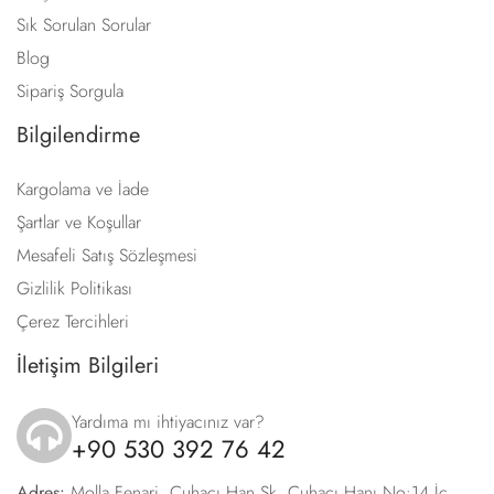
Sık Sorulan Sorular
Blog
Sipariş Sorgula
Bilgilendirme
Kargolama ve İade
Şartlar ve Koşullar
Mesafeli Satış Sözleşmesi
Gizlilik Politikası
Çerez Tercihleri
İletişim Bilgileri
Yardıma mı ihtiyacınız var?
+90 530 392 76 42
icon
Adres:
Molla Fenari, Çuhacı Han Sk. Çuhacı Hanı No:14 İç