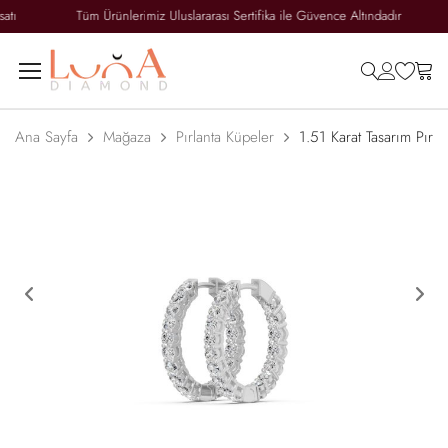
rsatı
Tüm Ürünlerimiz Uluslararası Sertifika ile Güvence Altındadır
search
accoun
wish
ca
Ana Sayfa
Mağaza
Pırlanta Küpeler
1.51 Karat Tasarım Pırl
Previous
Ne