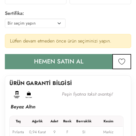
Sertifika:
Lütfen devam etmeden önce ürün seçiminizi yapın.
HEMEN SATIN AL
favor
ÜRÜN GARANTİ BİLGİSİ
Peşin fiyatına taksit avantajı!
Beyaz Altın
Taş
Ağırlık
Adet
Renk
Berraklık
Kesim
Pırlanta
0,94 Karat
9
F
SI
Markiz