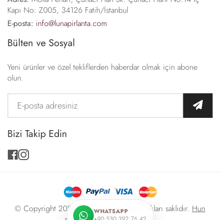
Kapı No: Z005, 34126 Fatih/İstanbul
E-posta:
info@lunapirlanta.com
Bülten ve Sosyal
Yeni ürünler ve özel tekliflerden haberdar olmak için abone
olun.
Bizi Takip Edin
facebook
instagram
© Copyright 2026 -
Luna Pırlanta
. Tüm hakları saklıdır.
Hun
WHATSAPP
+90 530 392 76 42