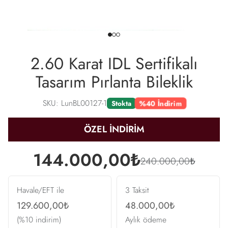
2.60 Karat IDL Sertifikalı
Tasarım Pırlanta Bileklik
SKU: LunBL00127-1
%40 İndirim
Stokta
ÖZEL İNDİRİM
144.000,00₺
240.000,00₺
Havale/EFT ile
3 Taksit
129.600,00₺
48.000,00₺
(%10 indirim)
Aylık ödeme