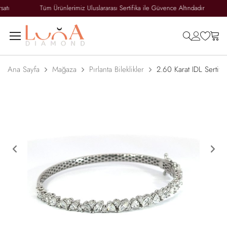
satı
Tüm Ürünlerimiz Uluslararası Sertifika ile Güvence Altındadır
search
accoun
wish
ca
Ana Sayfa
Mağaza
Pırlanta Bileklikler
2.60 Karat IDL Sertifika
Previous
Ne