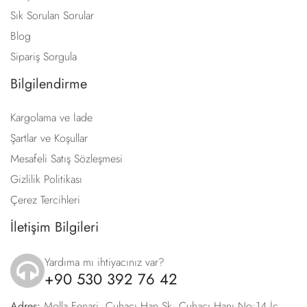
Sık Sorulan Sorular
Blog
Sipariş Sorgula
Bilgilendirme
Kargolama ve İade
Şartlar ve Koşullar
Mesafeli Satış Sözleşmesi
Gizlilik Politikası
Çerez Tercihleri
İletişim Bilgileri
Yardıma mı ihtiyacınız var?
+90 530 392 76 42
icon
Adres:
Molla Fenari, Çuhacı Han Sk. Çuhacı Hanı No:14 İç