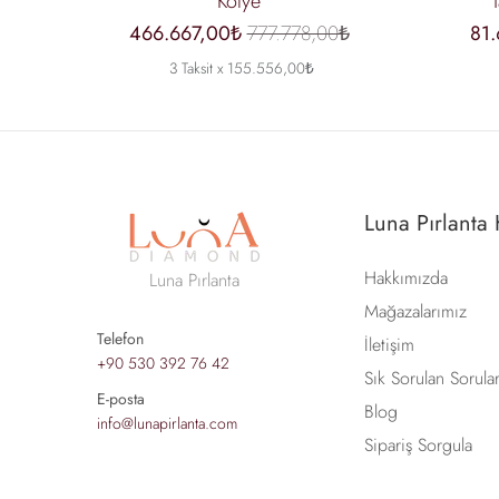
Kolye
466.667,00₺
777.778,00₺
81
3 Taksit x 155.556,00₺
Luna Pırlanta
Hakkımızda
Luna Pırlanta
Mağazalarımız
Telefon
İletişim
+90 530 392 76 42
Sık Sorulan Sorula
E-posta
Blog
info@lunapirlanta.com
Sipariş Sorgula