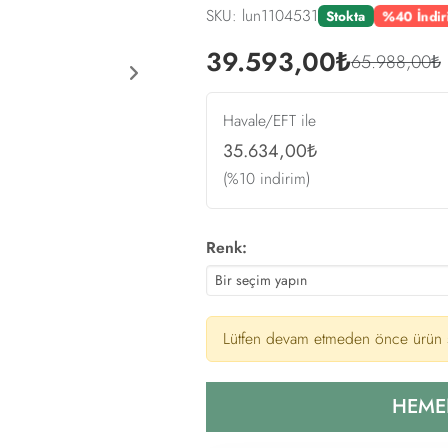
SKU: lun1104531
%40 İndi
Stokta
39.593,00₺
65.988,00₺
Next
Havale/EFT ile
35.634,00₺
(%10 indirim)
Renk:
Lütfen devam etmeden önce ürün s
HEME