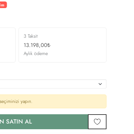
rim
3 Taksit
13.198,00₺
Aylık ödeme
eçiminizi yapın.
N SATIN AL
favorilere ekle