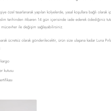
şiye özel tasarlanarak yapılan kolyelerde, yasal koşullara bağlı olarak ip
lim tarihinden itibaren 14 gün içerisinde iade ederek ödediğiniz tutar
r mücevher ile değişim sağlayabilirsiniz.
anarak ücretsiz olarak gönderilecektir, ürün size ulaşana kadar Luna Pır
.
ı kargo
r kutusu
rtifikası