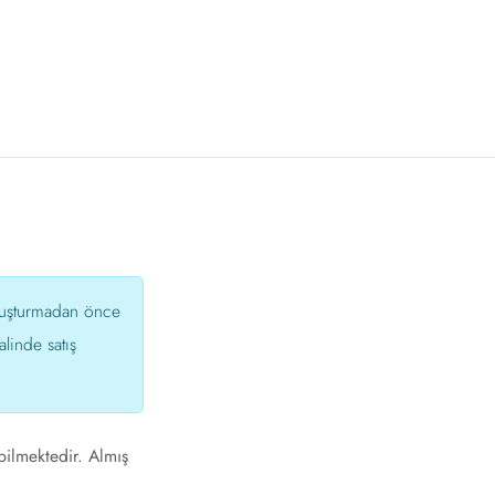
oluşturmadan önce
linde satış
bilmektedir. Almış