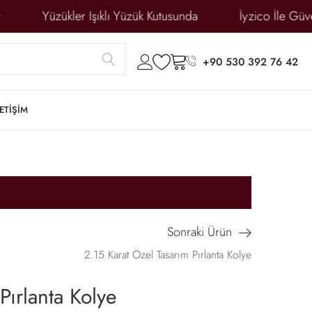
gun Fiyatlar
Yüzükler Işıklı Yüzük Kutusunda
İy
submit
account
wishlist
cart
+90 530 392 76 42
LETİŞİM
Sonraki Ürün
2.15 Karat Özel Tasarım Pırlanta Kolye
Pırlanta Kolye