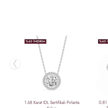
%40 İNDIRIM
%40 
favoriler
incele
Previous
1.68 Karat IDL Sertifikalı Pırlanta
0.81 