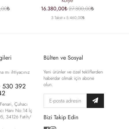
Kolye
,00₺
16.380,00₺
27.300,00₺
3 Taksit x 5.460,00₺
gileri
Bülten ve Sosyal
Yeni ürünler ve özel tekliflerden
a mı ihtiyacınız
haberdar olmak için abone
olun.
 530 392
42
Fenari, Çuhacı
cı Hanı No:14 İç
Bizi Takip Edin
5, 34126 Fatih/