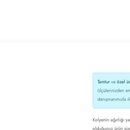
Tamtur
ve
özel ü
ölçülerinizden e
danışmanımızla il
Kolyenin ağırlığı y
olduğunuz ürün size