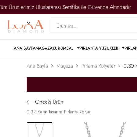
atı
Tüm Ürünlerimiz Uluslararası Sertifika ile Güvence 
ANA SAYFA
MAĞAZA
KURUMSAL
PIRLANTA YÜZÜKLER
PIRLA
Ana Sayfa
Mağaza
Pırlanta Kolyeler
0.30 K
Önceki Ürün
0.32 Karat Tasarım Pırlanta Kolye