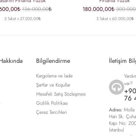
Tasarım Pırlanta Yüzük
Pırlanta Yüzük
.600,00₺
136.000,00₺
180.000,00₺
300.000
3 Taksit x 27.200,00₺
3 Taksit x 60.000,00₺
 Hakkında
Bilgilendirme
İletişim Bil
Kargolama ve İade
Yardım
var?
Şartlar ve Koşullar
+90
icon
Mesafeli Satış Sözleşmesi
76 
r
Gizlilik Politikası
Adres:
Molla 
Çerez Tercihleri
Han Sk. Çuha
Kapı No: Z00
İstanbul