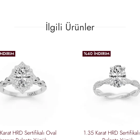
İlgili Ürünler
İNDIRIM
%40 İNDIRIM
favoriler
incele
Karat HRD Sertifikalı Oval
1.35 Karat HRD Sertifikal