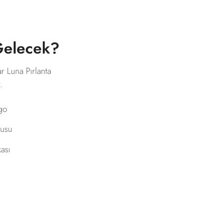
 Gelecek?
ar Luna Pırlanta
.
rgo
tusu
kası