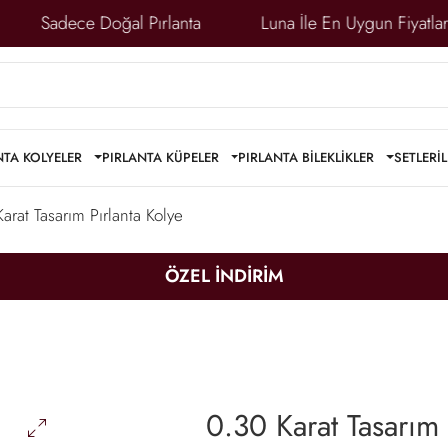
Altındadır
Sadece Doğal Pırlanta
Luna İle En Uy
NTA KOLYELER
PIRLANTA KÜPELER
PIRLANTA BİLEKLİKLER
SETLER
İ
arat Tasarım Pırlanta Kolye
ÖZEL İNDİRİM
0.30 Karat Tasarım 