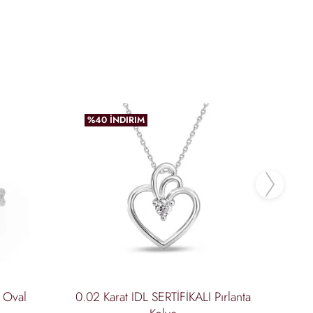
%40 İNDIRIM
%4
favoriler
favoriler
incele
incele
Ne
ı Oval
0.02 Karat IDL SERTİFİKALI Pırlanta
1.