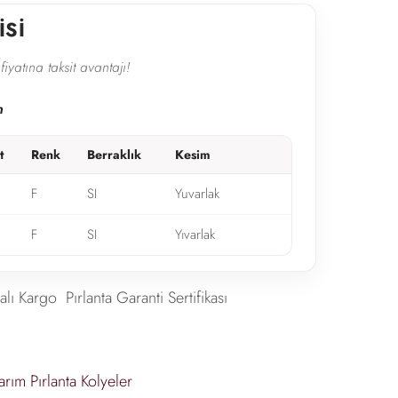
İSİ
fiyatına taksit avantajı!
n
t
Renk
Berraklık
Kesim
F
SI
Yuvarlak
F
SI
Yıvarlak
alı Kargo
Pırlanta Garanti Sertifikası
arım Pırlanta Kolyeler