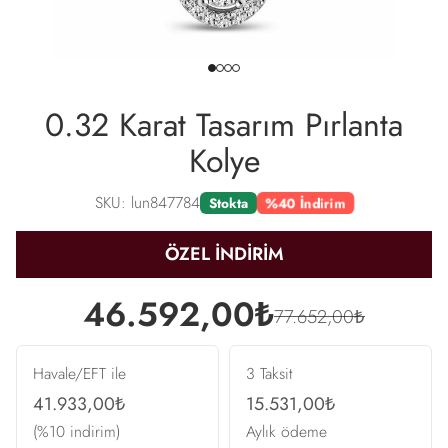
0.32 Karat Tasarım Pırlanta
Kolye
SKU: lun847784
%40 İndirim
Stokta
ÖZEL İNDİRİM
46.592,00₺
77.652,00₺
Havale/EFT ile
3 Taksit
41.933,00₺
15.531,00₺
(%10 indirim)
Aylık ödeme