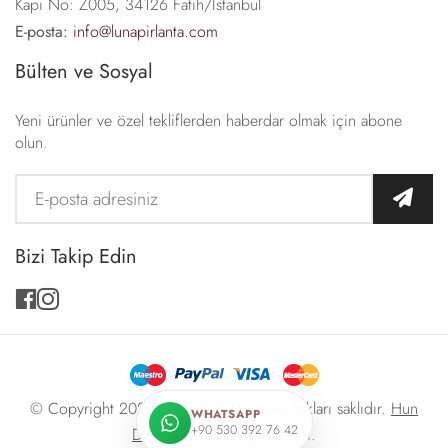
Kapı No: Z005, 34126 Fatih/İstanbul
E-posta:
info@lunapirlanta.com
Bülten ve Sosyal
Yeni ürünler ve özel tekliflerden haberdar olmak için abone
olun.
Bizi Takip Edin
facebook
instagram
© Copyright 2026 -
Luna Pırlanta
. Tüm hakları saklıdır.
Hun
WHATSAPP
+90 530 392 76 42
Digital
tarafından geliştirildi.