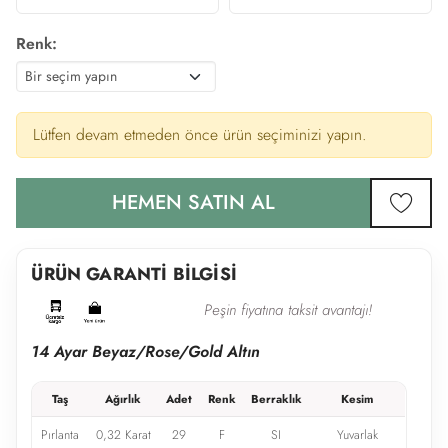
Renk:
Lütfen devam etmeden önce ürün seçiminizi yapın.
HEMEN SATIN AL
favor
ÜRÜN GARANTİ BİLGİSİ
Peşin fiyatına taksit avantajı!
14 Ayar Beyaz/Rose/Gold Altın
Taş
Ağırlık
Adet
Renk
Berraklık
Kesim
Pırlanta
0,32 Karat
29
F
SI
Yuvarlak