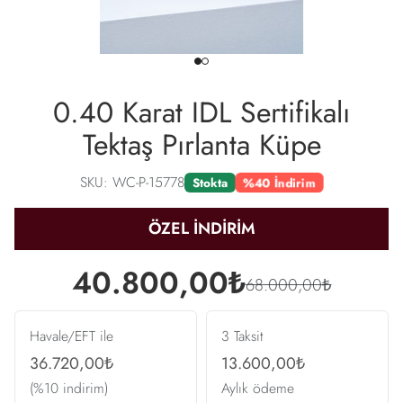
0.40 Karat IDL Sertifikalı
Tektaş Pırlanta Küpe
SKU: WC-P-15778
%40 İndirim
Stokta
ÖZEL İNDİRİM
40.800,00₺
68.000,00₺
Havale/EFT ile
3 Taksit
36.720,00₺
13.600,00₺
(%10 indirim)
Aylık ödeme