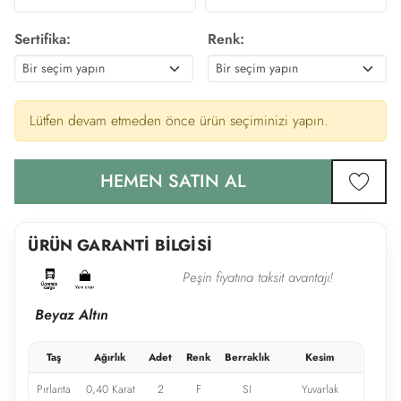
Sertifika:
Renk:
Lütfen devam etmeden önce ürün seçiminizi yapın.
HEMEN SATIN AL
favor
ÜRÜN GARANTİ BİLGİSİ
Peşin fiyatına taksit avantajı!
Beyaz Altın
Taş
Ağırlık
Adet
Renk
Berraklık
Kesim
Pırlanta
0,40 Karat
2
F
SI
Yuvarlak