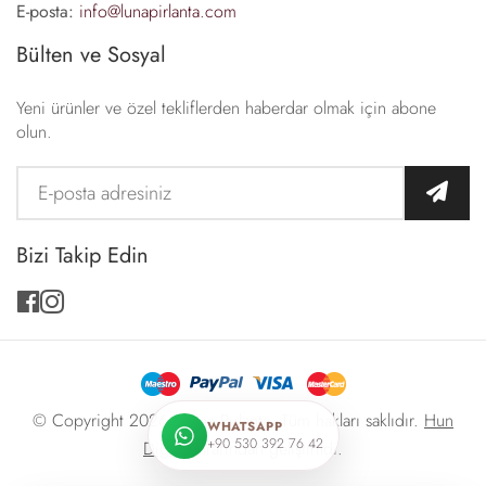
E-posta:
info@lunapirlanta.com
Bülten ve Sosyal
Yeni ürünler ve özel tekliflerden haberdar olmak için abone
olun.
Bizi Takip Edin
facebook
instagram
© Copyright 2026 -
Luna Pırlanta
. Tüm hakları saklıdır.
Hun
WHATSAPP
+90 530 392 76 42
Digital
tarafından geliştirildi.