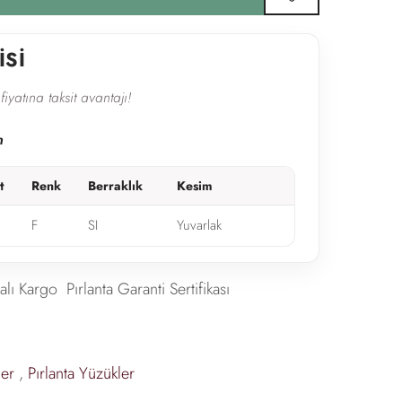
favorilere ekle
İSİ
fiyatına taksit avantajı!
n
t
Renk
Berraklık
Kesim
F
SI
Yuvarlak
alı Kargo
Pırlanta Garanti Sertifikası
ler
,
Pırlanta Yüzükler