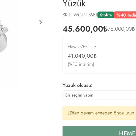
Yüzük
SKU: WC-P-17681
%40 İndi
Stokta
Next
45.600,00₺
76.000,00₺
Havale/EFT ile
41.040,00₺
(%10 indirim)
Yuzuk olcusu:
Lütfen devam etmeden önce ürün s
HEME