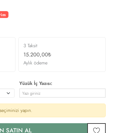
rim
3 Taksit
15.200,00₺
Aylık ödeme
Yüzük İç Yazısı:
eçiminizi yapın.
N SATIN AL