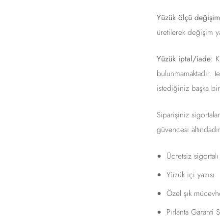
Yüzük ölçü değişim
üretilerek değişim y
Yüzük iptal/iade:
Ki
bulunmamaktadır. Tes
istediğiniz başka bi
Siparişiniz sigortal
güvencesi altındadır
Ücretsiz sigortal
Yüzük içi yazısı
Özel şık mücevhe
Pırlanta Garanti Se