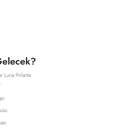
 Gelecek?
ar Luna Pırlanta
.
rgo
tusu
kası