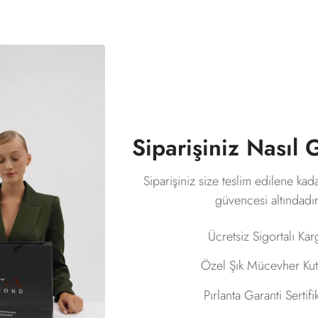
Siparişiniz Nasıl
Siparişiniz size teslim edilene kad
güvencesi altındadır
Ücretsiz Sigortalı Ka
Özel Şık Mücevher Ku
Pırlanta Garanti Sertifi