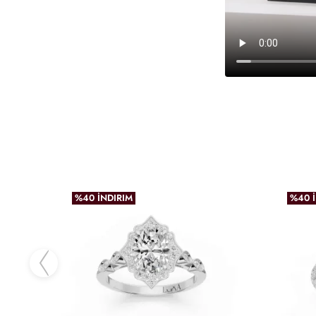
%40 İNDIRIM
%40 
favoriler
incele
Previous