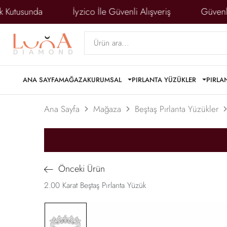
 Kutusunda
İyzico İle Güvenli Alışveriş
Güvenlikl
ANA SAYFA
MAĞAZA
KURUMSAL
PIRLANTA YÜZÜKLER
PIRLA
Ana Sayfa
Mağaza
Beştaş Pırlanta Yüzükler
Önceki Ürün
2.00 Karat Beştaş Pırlanta Yüzük