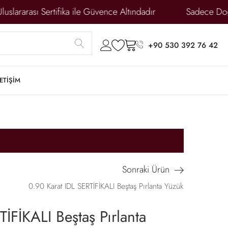
lararası Sertifika ile Güvence Altındadır
Sadece Doğal
submit
account
wishlist
cart
+90 530 392 76 42
LETİŞİM
Sonraki Ürün
0.90 Karat IDL SERTİFİKALI Beştaş Pırlanta Yüzük
İFİKALI Beştaş Pırlanta