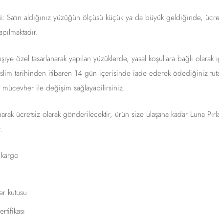
i:
Satın aldığınız yüzüğün ölçüsü küçük ya da büyük geldiğinde, ücret
apılmaktadır.
şiye özel tasarlanarak yapılan yüzüklerde, yasal koşullara bağlı olarak i
lim tarihinden itibaren 14 gün içerisinde iade ederek ödediğiniz tutar
r mücevher ile değişim sağlayabilirsiniz.
anarak ücretsiz olarak gönderilecektir, ürün size ulaşana kadar Luna Pır
.
ı kargo
r kutusu
rtifikası