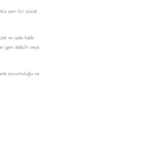
siz yeni bir yüzük
ptal ve iade hakkı
ı geri alabilir veya
lanta sorumluluğu ve