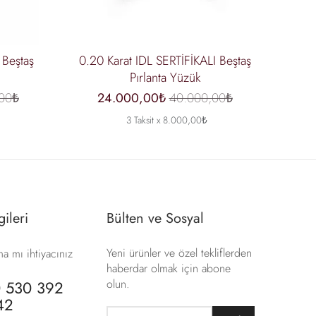
 Beştaş
0.20 Karat IDL SERTİFİKALI Beştaş
0.30
Pırlanta Yüzük
00₺
24.000,00₺
40.000,00₺
3 Taksit x 8.000,00₺
gileri
Bülten ve Sosyal
Yeni ürünler ve özel tekliflerden
a mı ihtiyacınız
haberdar olmak için abone
olun.
 530 392
42