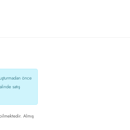
oluşturmadan önce
linde satış
bilmektedir. Almış