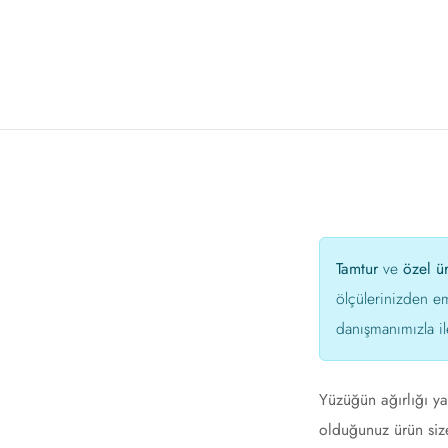
Tamtur
ve
özel ü
ölçülerinizden e
danışmanımızla il
Yüzüğün ağırlığı ya
olduğunuz ürün size