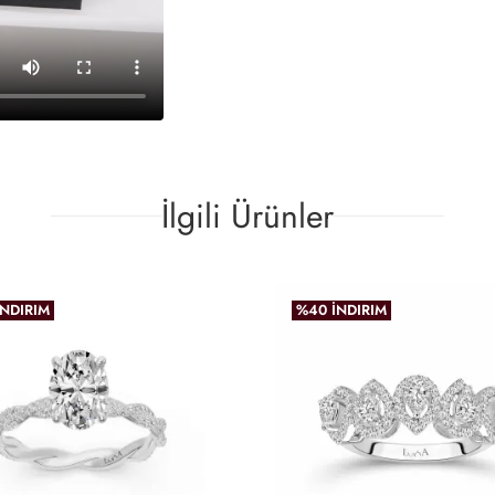
İlgili Ürünler
İNDIRIM
%40 İNDIRIM
favoriler
incele