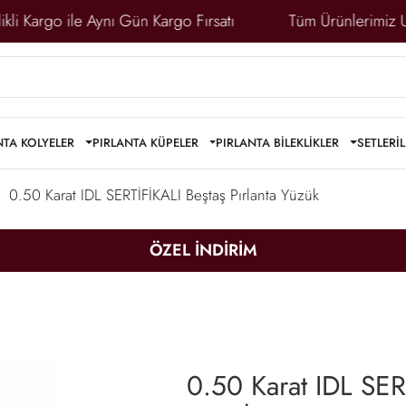
i Kargo ile Aynı Gün Kargo Fırsatı
Tüm Ürünlerimiz Ulus
NTA KOLYELER
PIRLANTA KÜPELER
PIRLANTA BİLEKLİKLER
SETLER
İ
0.50 Karat IDL SERTİFİKALI Beştaş Pırlanta Yüzük
ÖZEL İNDİRİM
0.50 Karat IDL SERT