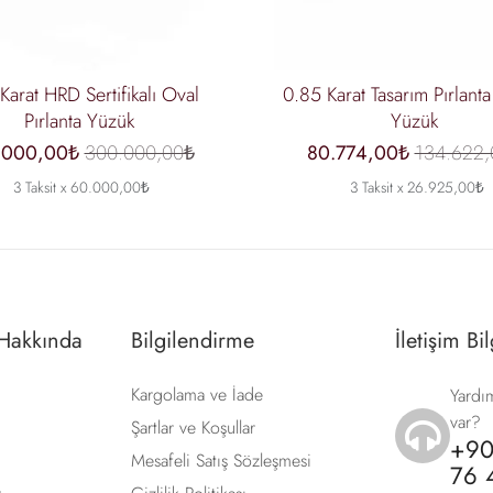
Karat HRD Sertifikalı Oval
0.85 Karat Tasarım Pırlanta
Pırlanta Yüzük
Yüzük
.000,00₺
300.000,00₺
80.774,00₺
134.622,
3 Taksit x 60.000,00₺
3 Taksit x 26.925,00₺
 Hakkında
Bilgilendirme
İletişim Bil
Kargolama ve İade
Yardım
var?
Şartlar ve Koşullar
+90
icon
Mesafeli Satış Sözleşmesi
76 