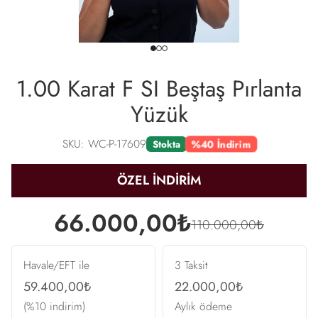
1.00 Karat F SI Beştaş Pırlanta
Yüzük
SKU: WC-P-17609
%40 İndirim
Stokta
ÖZEL İNDİRİM
66.000,00₺
110.000,00₺
Havale/EFT ile
3 Taksit
59.400,00₺
22.000,00₺
(%10 indirim)
Aylık ödeme