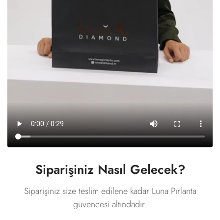
Siparişiniz Nasıl Gelecek?
Siparişiniz size teslim edilene kadar Luna Pırlanta
güvencesi altındadır.