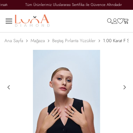
ırsatı
Tüm Ürünlerimiz Uluslararası Sertifika ile Güvence Altındadır
search
accoun
wish
ca
Ana Sayfa
Mağaza
Beştaş Pırlanta Yüzükler
1.00 Karat F SI 
Previous
Ne