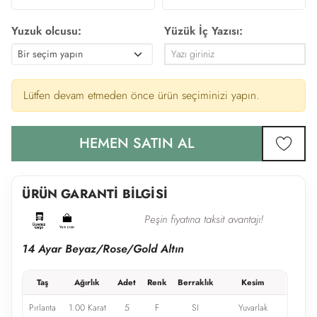
Yuzuk olcusu:
Yüzük İç Yazısı:
Lütfen devam etmeden önce ürün seçiminizi yapın.
HEMEN SATIN AL
favor
ÜRÜN GARANTİ BİLGİSİ
Peşin fiyatına taksit avantajı!
14 Ayar Beyaz/Rose/Gold Altın
Taş
Ağırlık
Adet
Renk
Berraklık
Kesim
Pırlanta
1.00 Karat
5
F
SI
Yuvarlak