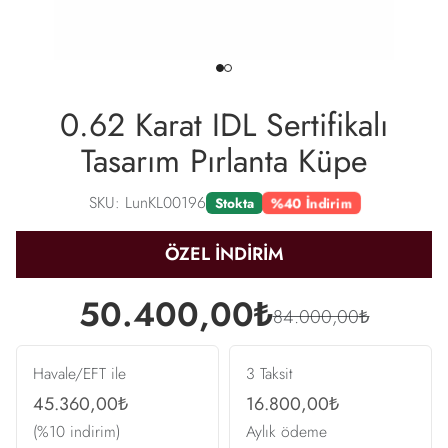
0.62 Karat IDL Sertifikalı
Tasarım Pırlanta Küpe
SKU: LunKL00196
%40 İndirim
Stokta
ÖZEL İNDİRİM
50.400,00₺
84.000,00₺
Havale/EFT ile
3 Taksit
45.360,00₺
16.800,00₺
(%10 indirim)
Aylık ödeme