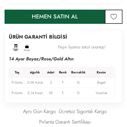
HEMEN SATIN AL
favor
ÜRÜN GARANTİ BİLGİSİ
Peşin fiyatına taksit avantajı!
14 Ayar Beyaz/Rose/Gold Altın
Taş
Ağırlık
Adet
Renk
Berraklık
Kesim
Pırlanta
0,06 Karat
3
F
SI
Baget
Pırlanta
0,14 Karat
28
F
SI
Yuvarlak
Aynı Gün Kargo
Ücretsiz Sigortalı Kargo
Pırlanta Garanti Sertifikası