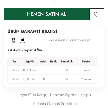
HEMEN SATIN AL
favor
ÜRÜN GARANTİ BİLGİSİ
Peşin fiyatına taksit avantajı!
14 Ayar Beyaz Altın
Taş
Ağırlık
Adet
Renk
Berraklık
Kesim
Pırlanta
0,08 Karat
3
F
SI
Baget
Pırlanta
0,18 Karat
30
F
SI
Yuvarlak
Aynı Gün Kargo
Ücretsiz Sigortalı Kargo
Pırlanta Garanti Sertifikası