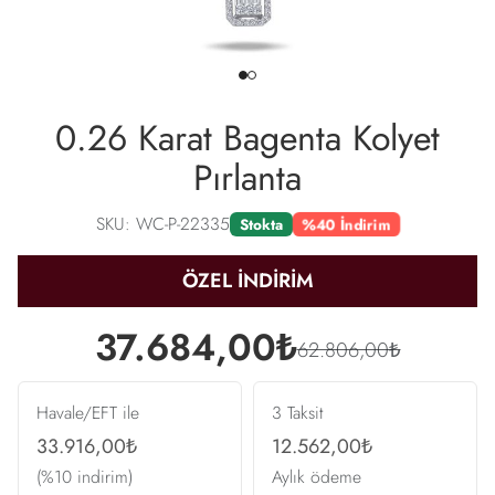
0.26 Karat Bagenta Kolyet
Pırlanta
SKU: WC-P-22335
%40 İndirim
Stokta
ÖZEL İNDİRİM
37.684,00₺
62.806,00₺
Havale/EFT ile
3 Taksit
33.916,00₺
12.562,00₺
(%10 indirim)
Aylık ödeme